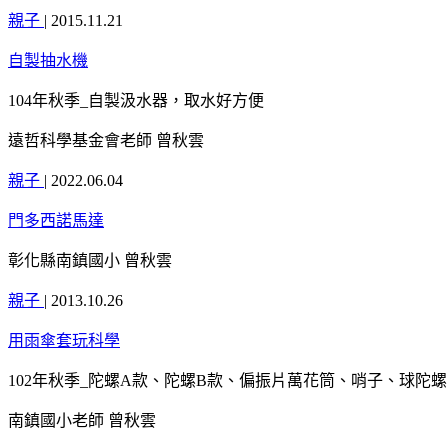
親子
|
2015.11.21
自製抽水機
104年秋季_自製汲水器，取水好方便
遠哲科學基金會老師 曾秋雲
親子
|
2022.06.04
門多西諾馬達
彰化縣南鎮國小 曾秋雲
親子
|
2013.10.26
用雨傘套玩科學
102年秋季_陀螺A款、陀螺B款、偏振片萬花筒、哨子、球陀
南鎮國小老師 曾秋雲